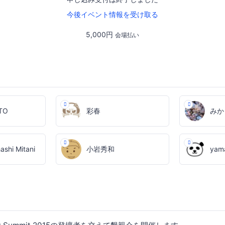
今後イベント情報を受け取る
5,000円
会場払い
ATO
彩春
みか
ashi Mitani
小岩秀和
yam